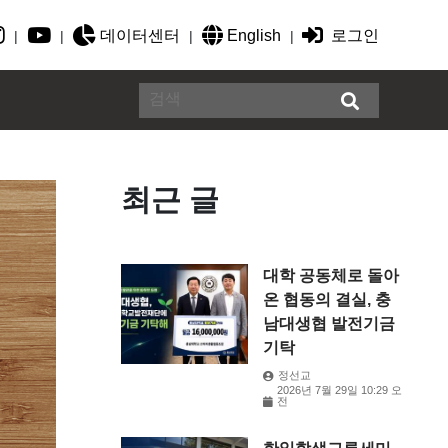
데이터센터
English
로그인
|
|
|
|
최근 글
대학 공동체로 돌아
온 협동의 결실, 충
남대생협 발전기금
기탁
정선교
2026년 7월 29일 10:29 오
전