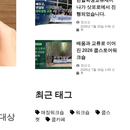
한일학생교류세미
나가 삿포로에서 진
행되었습니다.
정선교
2026년 7월 20일 4:46 오
후
배움과 교류로 이어
진 2026 쿱스토어워
크숍
정선교
2026년 7월 16일 1:00 오
후
최근 태그
매장워크숍
워크숍
쿱스
 대상
켓
쿱카페