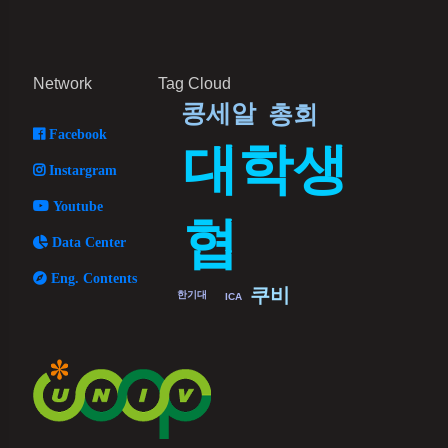
Network
Tag Cloud
콩세알
총회
Facebook
대학생
Instargram
Youtube
협
Data Center
Eng. Contents
쿠비
한기대
ICA