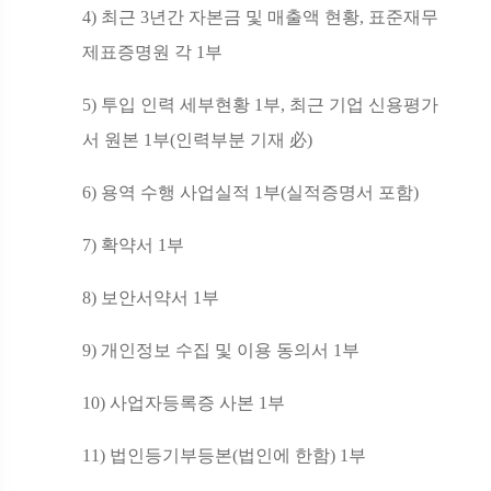
4)
최근
3
년간 자본금 및 매출액 현황
,
표준재무
제표증명원 각
1
부
5)
투입 인력 세부현황
1
부
,
최근 기업 신용평가
서 원본
1
부
(
인력부분 기재
必
)
6)
용역 수행 사업실적
1
부
(
실적증명서 포함
)
7)
확약서
1
부
8)
보안서약서
1
부
9)
개인정보 수집 및 이용 동의서
1
부
10)
사업자등록증 사본
1
부
11)
법인등기부등본
(
법인에 한함
) 1
부