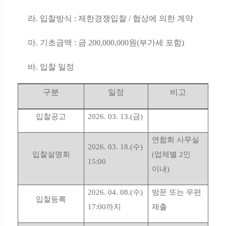
라
.
입찰방식
:
제한경쟁입찰
/
협상에 의한 계약
마
.
기초금액
:
금
200,000,000
원
(
부가세 포함
)
바
.
입찰 일정
구분
일정
비고
입찰공고
2026. 03. 13.(
금
)
연합회 사무실
2026. 03. 18.(
수
)
입찰설명회
(
업체별
2
인
15:00
이내
)
2026. 04. 08.(
수
)
방문 또는 우편
입찰등록
17:00
까지
제출