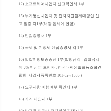
12)
소프트웨어사업자 신고확인서
1
부
13)
부가통신사업자 및 전자지급결제대행업 신
고 필증 각
1
부
(
해당 업체에 한함
)
14)
인감증명서
1
부
15)
국세 및 지방세 완납증명서 각
1
부
16)
입찰이행보증증권
1
부
(
발행금액
:
입찰금액
의
5%
이상
(
피보험자
:
한국대학생활협동조합연
합회
,
사업자등록번호
101-82-71385 )
17)
요구사항 이행여부 확인서
1
부
18)
가격 제안서
1
부
19)
발표용 제안서 전자파일
(USB) 1
개