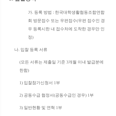
가
.
등록 방법
:
한국대학생활협동조합연합
회 방문접수 또는 우편접수
(
우편 접수인 경
우 등록시한 내 접수처에 도착한 경우만 인
정
)
나
.
입찰 등록 서류
(
모든 서류는 제출일 기준
3
개월 이내 발급분에
한함
)
1)
입찰참가신청서
1
부
2)
공동수급 협정서
(
공동수급인 경우
) 1
부
3)
일반현황 및 연혁
1
부