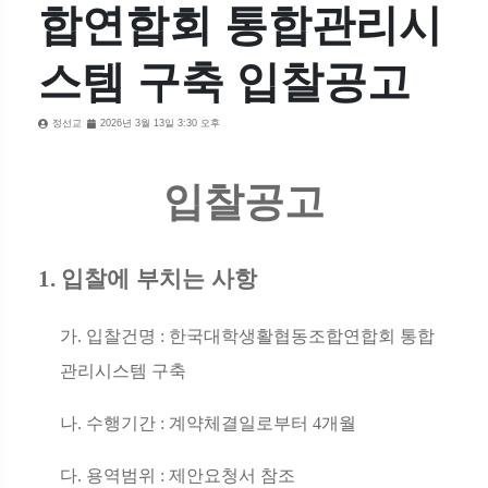
합연합회 통합관리시
스템 구축 입찰공고
정선교
2026년 3월 13일 3:30 오후
입찰공고
1.
입찰에 부치는 사항
가
.
입찰건명
:
한국대학생활협동조합연합회 통합
관리시스템 구축
나
.
수행기간
:
계약체결일로부터
4
개월
다
.
용역범위
:
제안요청서 참조