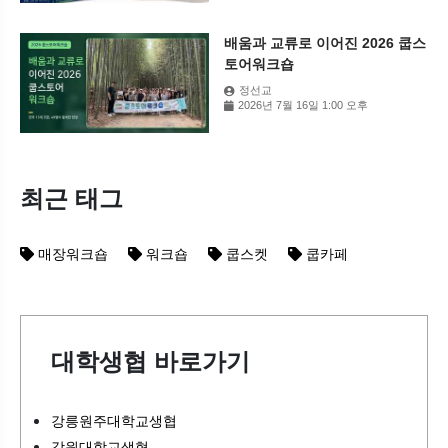
배움과 교류로 이어진 2026 쿱스
토어워크숍
정선교
2026년 7월 16일 1:00 오후
최근 태그
매장워크숍
워크숍
쿱스켓
쿱카페
대학생협 바로가기
강릉원주대학교생협
강원대학교생협