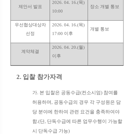
2026. 04. 16.(
목
)
제안서 발표
장소 개별 통보
10:00
우선협상대상자
2026. 04. 16.(
목
)
개별 통보
선정
17:00
이후
2026. 04. 20.(
월
)
계약체결
이후
2.
입찰 참가자격
가
.
본 입찰은 공동수급
(
컨소시엄
)
참여를
허용하며
,
공동수급의 경우 각 구성원은 담
당 분야에 한하여 관련 요건을 충족하여야
함
.(
단
,
단독수급에 따른 업무수행이 가능할
시 단독수급 가능
)