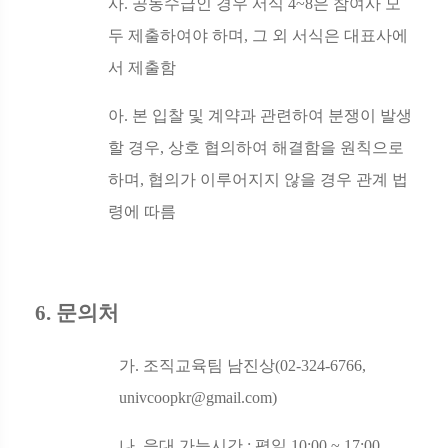
사
.
공동수급인 경우 서식
4~8
은 참여사 모
두 제출하여야 하며
,
그 외 서식은 대표사에
서 제출함
아
.
본 입찰 및 계약과 관련하여 분쟁이 발생
할 경우
,
상호 협의하여 해결함을 원칙으로
하며
,
협의가 이루어지지 않을 경우 관계 법
령에 따름
6.
문의처
가
.
조직교육팀 남진상
(02-324-6766,
univcoopkr@gmail.com)
나
.
응대 가능시간
:
평일
10:00 ~ 17:00