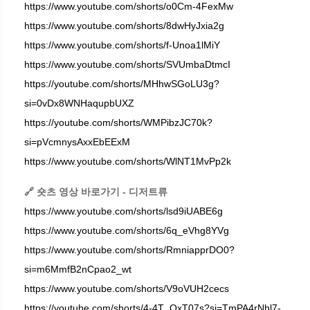
https://www.youtube.com/shorts/o0Cm-4FexMw
https://www.youtube.com/shorts/8dwHyJxia2g
https://www.youtube.com/shorts/f-Unoa1lMiY
https://www.youtube.com/shorts/SVUmbaDtmcI
https://youtube.com/shorts/MHhwSGoLU3g?
si=0vDx8WNHaqupbUXZ
https://youtube.com/shorts/WMPibzJC70k?
si=pVcmnysAxxEbEExM
https://www.youtube.com/shorts/WlNT1MvPp2k
🔗 숏츠 영상 바로가기 - 디저트류
https://www.youtube.com/shorts/lsd9iUABE6g
https://www.youtube.com/shorts/6q_eVhg8YVg
https://www.youtube.com/shorts/RmniapprDO0?
si=m6MmfB2nCpao2_wt
https://www.youtube.com/shorts/V9oVUH2cecs
https://youtube.com/shorts/4-4T_OxT07s?si=TmPA4rNhl7-