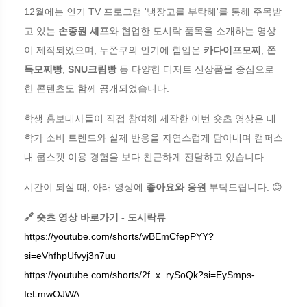
12월에는 인기 TV 프로그램 '냉장고를 부탁해'를 통해 주목받
고 있는
손종원 셰프
와 협업한 도시락 품목을 소개하는 영상
이 제작되었으며, 두쫀쿠의 인기에 힘입은
카다이프모찌
,
쫀
득모찌빵
,
SNU크림빵
등 다양한 디저트 신상품을 중심으로
한 콘텐츠도 함께 공개되었습니다.
학생 홍보대사들이 직접 참여해 제작한 이번 숏츠 영상은 대
학가 소비 트렌드와 실제 반응을 자연스럽게 담아내며 캠퍼스
내 쿱스켓 이용 경험을 보다 친근하게 전달하고 있습니다.
시간이 되실 때, 아래 영상에
좋아요와 응원
부탁드립니다. 😊
🔗 숏츠 영상 바로가기 - 도시락류
https://youtube.com/shorts/wBEmCfepPYY?
si=eVhfhpUfvyj3n7uu
https://youtube.com/shorts/2f_x_rySoQk?si=EySmps-
IeLmwOJWA