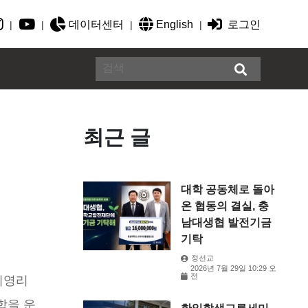
데이터센터
English
로그인
|
|
|
|
최근 글
대학 공동체로 돌아
온 협동의 결실, 충
남대생협 발전기금
기탁
정선교
2026년 7월 29일 10:29 오
전
비영리
합을 운