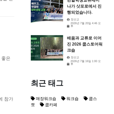
한일학생교류세미
나가 삿포로에서 진
행되었습니다.
정선교
2026년 7월 20일 4:46 오
후
배움과 교류로 이어
진 2026 쿱스토어워
크숍
 좋은
정선교
2026년 7월 16일 1:00 오
후
최근 태그
에 참가
매장워크숍
워크숍
쿱스
켓
쿱카페